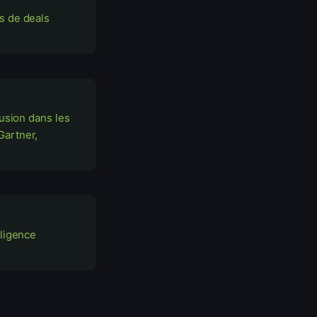
s de deals
lusion dans les
Gartner,
iligence