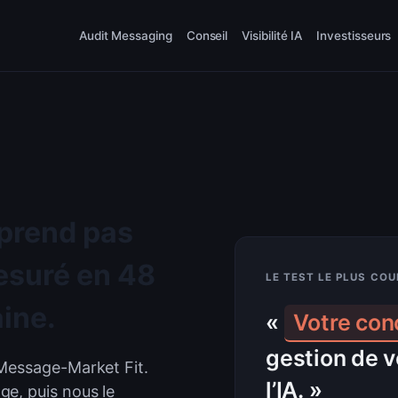
Audit Messaging
Conseil
Visibilité IA
Investisseurs
prend pas
LE TEST LE PLUS CO
esuré en 48
«
ine.
Une boîte q
pas
 Message-Market Fit.
simplifie la
e, puis nous le