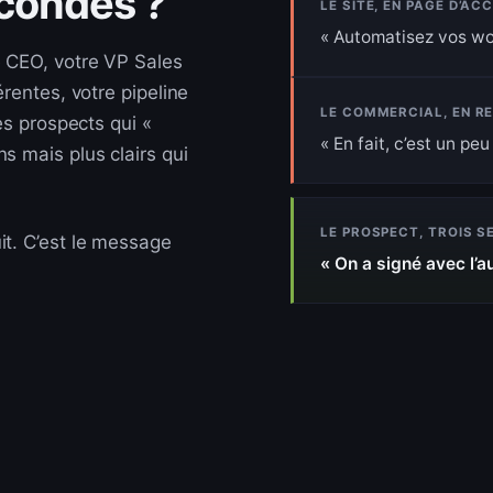
econdes ?
LE SITE, EN PAGE D’AC
Automatisez vos wo
e CEO, votre VP Sales
érentes, votre pipeline
LE COMMERCIAL, EN R
des prospects qui «
En fait, c’est un p
s mais plus clairs qui
LE PROSPECT, TROIS S
it. C’est le message
On a signé avec l’aut