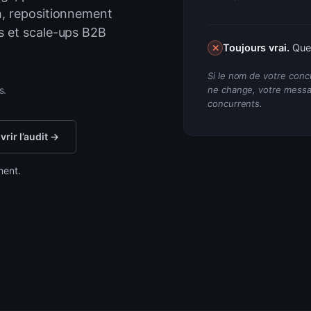
h, repositionnement
grâce à l’IA. 
s et scale-ups B2B
Toujours vrai.
Quel
✕
s.
Si le nom de votre conc
ne change, votre messa
concurrents.
rir l’audit →
ment.