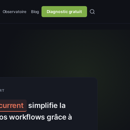
Diagnostic gratuit
Observatoire
Blog
URT
ue vous ne connaissez
 gestion de vos workflows