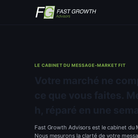
Aller
au
contenu
LE CABINET DU MESSAGE-MARKET FIT
Votre marché ne com
ce que vous faites. M
h, réparé en une sema
Fast Growth Advisors est le cabinet du
Nous mesurons la clarté de votre messag