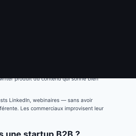
secondes pour lire votre manifeste
 soucier. La plupart des sites B2B
nt du copywriting ?
Le messaging est la structure
re, et ce que vous ne dites pas.
ywriter produit du contenu qui sonne bien
osts LinkedIn, webinaires — sans avoir
fférente. Les commerciaux improvisent leur
 une startup B2B ?