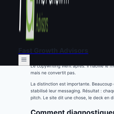
Quand un prospect visite votre site, il 
corporate — 7 secondes pour comprendre c
échouent à ce test élémentaire.
Qu’est-ce que le messag
Le messaging, ce n’est pas un slogan. Ce
Fast Growth Advisors
argumentative qui sous-tend toute votre 
Le copywriting vient après. Il habille l
mais ne convertit pas.
La distinction est importante. Beaucoup 
stabilisé leur messaging. Résultat : cha
pitch. Le site dit une chose, le deck en d
Comment diagnostiquer