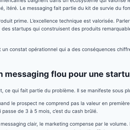
s américaines baignent dans un écosystème qui valorise l
qué, itéré. Le messaging fait partie du kit de survie du 
produit prime. L’excellence technique est valorisée. Par
 : des startups qui construisent des produits remarquab
t un constat opérationnel qui a des conséquences chiffré
’un messaging flou pour une start
 ce qui fait partie du problème. Il se manifeste sous pl
uand le prospect ne comprend pas la valeur en première i
 passe de 3 à 5 mois, c’est du cash brûlé.
ans messaging clair, le marketing compense par le volume