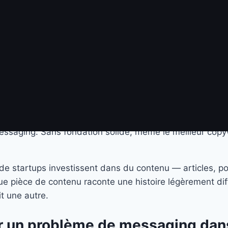
passe en moyenne 7 secondes à décider s’il reste. Pas 7 
e que vous faites, pour qui, et pourquoi il devrait s’en
ing B2B et en quoi est-il différe
 n’est pas non plus la page « À propos » de votre site. 
communication : ce que vous dites, à qui, dans quel ord
e messaging. Sans fondation solide, même le meilleur cop
de startups investissent dans du contenu — articles, p
que pièce de contenu raconte une histoire légèrement di
it une autre.
 un problème de messaging dans