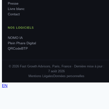
Presse
Livre blanc
Contact
NOS LOGICIELS
NOMO IA
Plein Phare Digital
QRCodeBTP
© 2026 Fast Growth Advisors, Paris, France · Dernière mise à jour :
7 août 2026
Mentions Légales
Données personnelles
EN