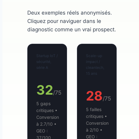
Deux exemples réels anonymisés.
Cliquez pour naviguer dans le
diagnostic comme un vrai prospect.
Startup IoT /
Scale-up
sécurité,
impact /
série A
cleantech,
15 ans
32
28
/75
/75
5 gaps
5 failles
critiques •
critiques •
Conversion
Conversion
à 2.7/10 •
à 2/10 •
GEO :
GEO :
37/100