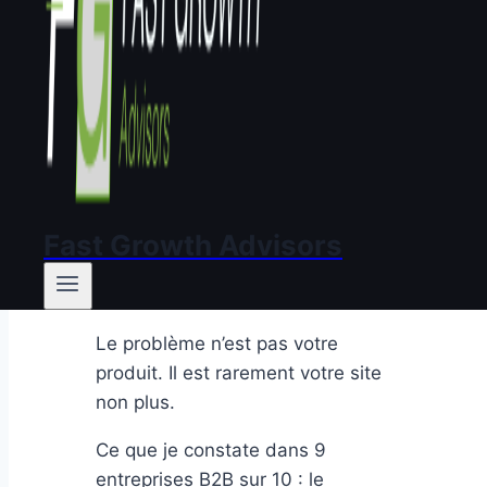
Par
Hervé Dhélin
, fondateur de Fast Growth
Advisors.
Voir un exemple de diagnostic
Lancer mon diagnostic →
Le problème
Pourquoi votre site
B2B génère du trafic
Fast Growth Advisors
mais pas de deals ?
Le problème n’est pas votre
produit. Il est rarement votre site
non plus.
Ce que je constate dans 9
entreprises B2B sur 10 : le