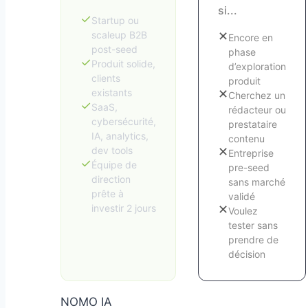
si...
✓
Startup ou
scaleup B2B
✕
Encore en
post-seed
phase
✓
Produit solide,
d’exploration
clients
produit
existants
✕
Cherchez un
✓
SaaS,
rédacteur ou
cybersécurité,
prestataire
IA, analytics,
contenu
dev tools
✕
Entreprise
✓
Équipe de
pre-seed
direction
sans marché
prête à
validé
investir 2 jours
✕
Voulez
tester sans
prendre de
décision
NOMO IA