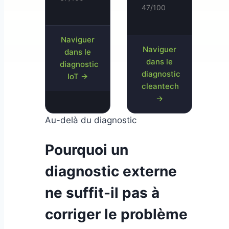
47/100
Naviguer
Naviguer
dans le
dans le
diagnostic
diagnostic
IoT →
cleantech
→
Au-delà du diagnostic
Pourquoi un
diagnostic externe
ne suffit-il pas à
corriger le problème