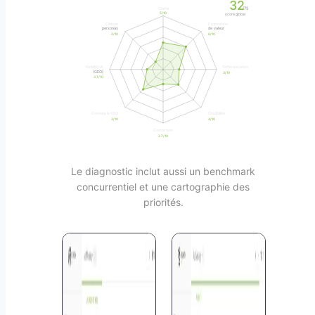
32
/75
Clarté
5/10
score global
Ciblage
Proposition
personas
de valeur
2/10
6/10
Visibilité IA
Différenciation
(GEO)
3/10
3.7/10
Contenu & SEO
Crédibilité
3/10
4/10
Conversion
2.7/10
Le diagnostic inclut aussi un benchmark
concurrentiel et une cartographie des
priorités.