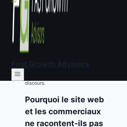
FAQ
TL;DR :
La majorité des startups
B2B ont un écart significatif entre
ce que dit leur site web et ce que
racontent leurs commerciaux. Ce
décalage crée de la confusion chez
le prospect, allonge les cycles de
vente, et détruit la crédibilité. Le
Fast Growth Advisors
diagnostic commence par une
comparaison structurée des deux
discours.
Pourquoi le site web
et les commerciaux
ne racontent-ils pas