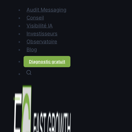
Sommaire
Audit Messaging
Pourquoi le site web et les
Conseil
commerciaux ne racontent-ils
Visibilité IA
pas la même histoire ?
Investisseurs
Quel impact concret l'écart
Observatoire
site-pitch a-t-il sur les ventes
Blog
?
Diagnostic gratuit
Comment mesurer l'écart
entre votre site web et votre
discours commercial ?
Pourquoi les commerciaux
dévient-ils du messaging
officiel ?
Comment aligner site web et
discours commercial
durablement ?