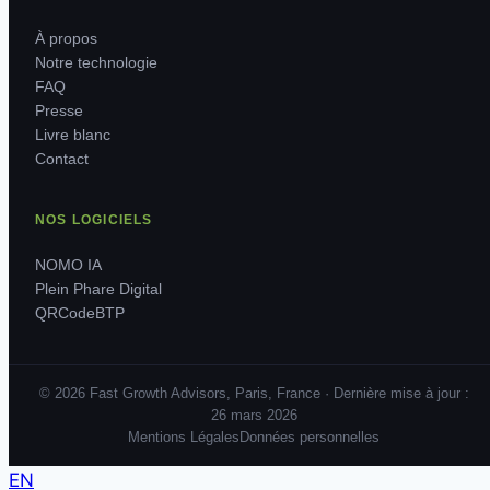
À propos
Notre technologie
FAQ
Presse
Livre blanc
Contact
NOS LOGICIELS
NOMO IA
Plein Phare Digital
QRCodeBTP
© 2026 Fast Growth Advisors, Paris, France · Dernière mise à jour :
26 mars 2026
Mentions Légales
Données personnelles
EN