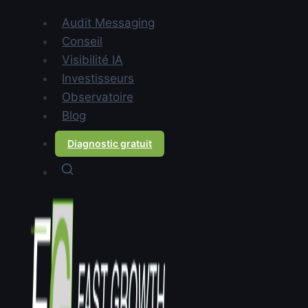
Sommaire
Audit Messaging
Pourquoi le messaging de la
Conseil
phase seed ne survit-il pas à
Visibilité IA
la Série A ?
Investisseurs
Qu'est-ce qu'un messaging
Observatoire
playbook et pourquoi en avez-
Blog
vous besoin ?
Diagnostic gratuit
Comment le sales enablement
messaging accélère-t-il le
ramp-up commercial ?
Pourquoi le narratif
investisseur est-il l'angle mort
le plus coûteux ?
Pourquoi ces trois chantiers
sont-ils toujours repoussés ?
Par où commencer après une